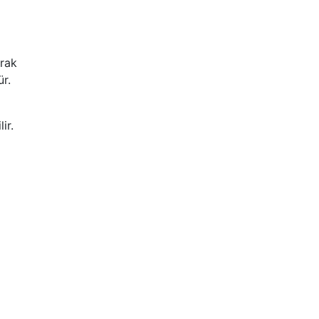
arak
ür.
ir.