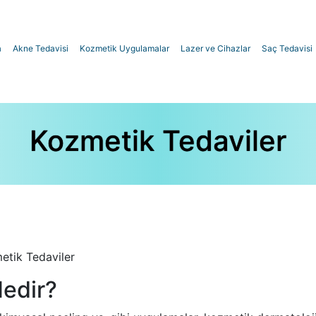
a
Akne Tedavisi
Kozmetik Uygulamalar
Lazer ve Cihazlar
Saç Tedavisi
Dolgu Uygulamaları
Cilt Uygulamaları
Nem Aşısı
Alloblast
Dudak Dolgusu Fiyatları
Hydrafacial
Kozmetik Tedaviler
H 100 Aşısı
Genital Siğil Tedavisi
French kiss Dudak Dolgusu
Leke Tedavisi
Antioksidan Dolgu
Sivilce İzi-Akne Skarı Tedavisi
Göz Altı Işık Dolgusu
Dermaroller-Dermapen Tedavisi
etik Tedaviler
Burun Dolgusu
Somon DNA Uygulaması
Nedir?
Elmacık Dolgusu
Çatlak Tedavisi