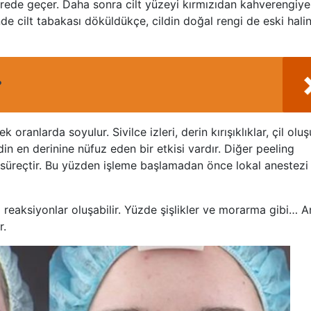
ede geçer. Daha sonra cilt yüzeyi kırmızıdan kahverengiye
e cilt tabakası döküldükçe, cildin doğal rengi de eski hali
?
 oranlarda soyulur. Sivilce izleri, derin kırışıklıklar, çil ol
ildin en derinine nüfuz eden bir etkisi vardır. Diğer peeling
r süreçtir. Bu yüzden işleme başlamadan önce lokal anestezi
ı reaksiyonlar oluşabilir. Yüzde şişlikler ve morarma gibi… 
r.