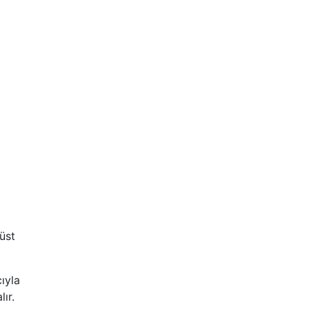
üst
ıyla
ır.