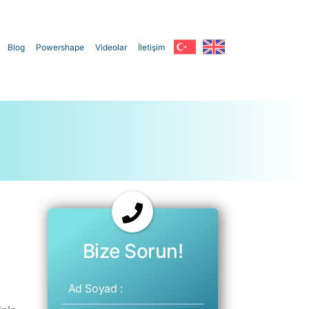
Blog
Powershape
Videolar
İletişim
İp Uygulamaları
Maxxlift
Aptos İle Yüz ve Boyun Germe
Dinamik Aski İle Yüz Germe
Örümcek Ağı Estetiği
Silhouette Soft İle Yüz Germe
Mezoterapi Uygulamaları
Zayıflama
Bize Sorun!
Yüz-Boyun-Dekolte Mezoterapisi
Soğuk Lipoliz
Mezoterapi İle Bölgesel İncelme
Selülit Mezoterapisi