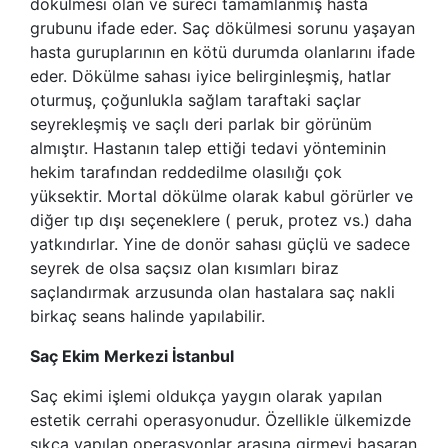
dökülmesi olan ve süreci tamamlanmış hasta
grubunu ifade eder. Saç dökülmesi sorunu yaşayan
hasta guruplarının en kötü durumda olanlarını ifade
eder. Dökülme sahası iyice belirginleşmiş, hatlar
oturmuş, çoğunlukla sağlam taraftaki saçlar
seyrekleşmiş ve saçlı deri parlak bir görünüm
almıştır. Hastanın talep ettiği tedavi yönteminin
hekim tarafından reddedilme olasılığı çok
yüksektir. Mortal dökülme olarak kabul görürler ve
diğer tıp dışı seçeneklere ( peruk, protez vs.) daha
yatkındırlar. Yine de donör sahası güçlü ve sadece
seyrek de olsa saçsız olan kısımları biraz
saçlandırmak arzusunda olan hastalara saç nakli
birkaç seans halinde yapılabilir.
Saç Ekim Merkezi İstanbul
Saç ekimi işlemi oldukça yaygın olarak yapılan
estetik cerrahi operasyonudur. Özellikle ülkemizde
sıkça yapılan operasyonlar arasına girmeyi başaran