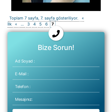
Toplam 7 sayfa, 7. sayfa gösteriliyor.
«
İlk
«
...
3
4
5
6
7
Bize Sorun!